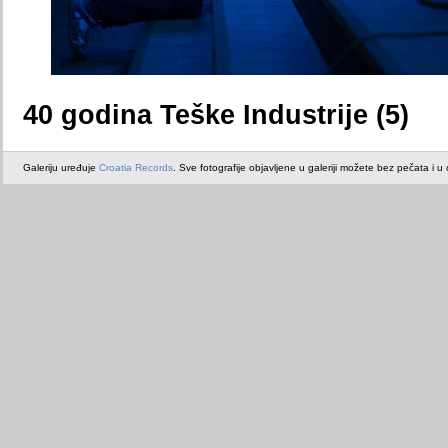
40 godina Teške Industrije (5)
Galeriju uređuje
Croatia Records
. Sve fotografije objavljene u galeriji možete bez pečata i u or