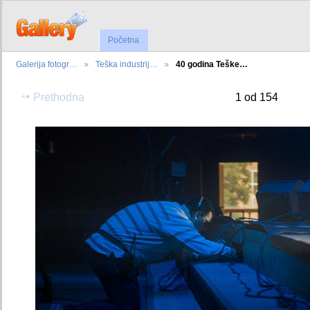
Početna
Galerija fotogr…
Teška industrij…
40 godina Teške…
Prethodna
1 od 154