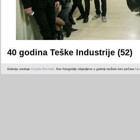
40 godina Teške Industrije (52)
Galeriju uređuje
Croatia Records
. Sve fotografije objavljene u galeriji možete bez pečata i u or