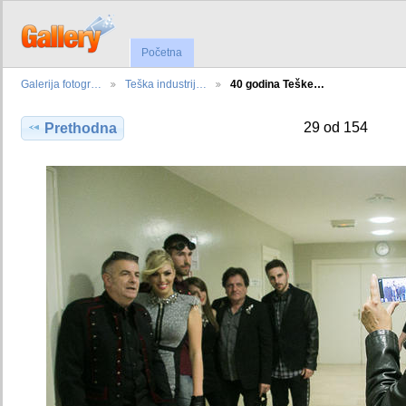
Početna
Galerija fotogr…
Teška industrij…
40 godina Teške…
29 od 154
Prethodna