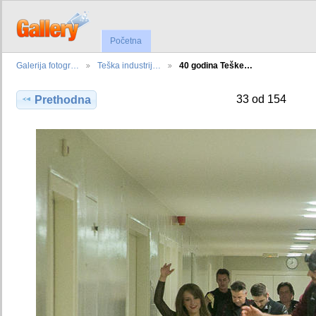
Početna
Galerija fotogr…
Teška industrij…
40 godina Teške…
33 od 154
Prethodna