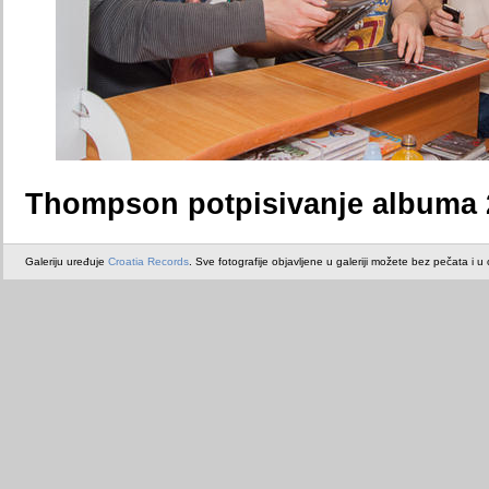
Thompson potpisivanje albuma 2
Galeriju uređuje
Croatia Records
. Sve fotografije objavljene u galeriji možete bez pečata i u or