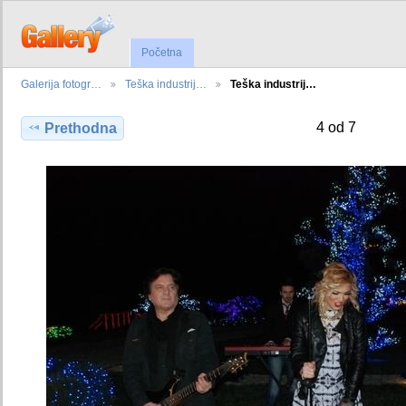
Početna
Galerija fotogr…
Teška industrij…
Teška industrij…
4 od 7
Prethodna