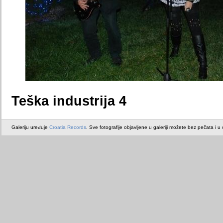
Teška industrija 4
Galeriju uređuje
Croatia Records
. Sve fotografije objavljene u galeriji možete bez pečata i u or