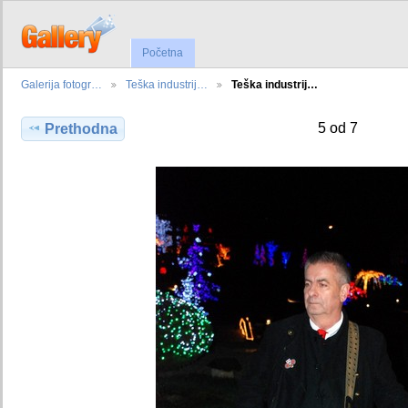
Početna
Galerija fotogr…
Teška industrij…
Teška industrij…
5 od 7
Prethodna