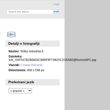
Login
Detalji o fotografiji
Naslov:
Teška industrija 6
Datoteka:
!cid_AAF547B2B6804CB88F9F74B25CD26AB3@KorisnikPC.jpg
Vlasnik:
Croatia Records
Dimensions:
400 x 598 px
Preferirani jezik