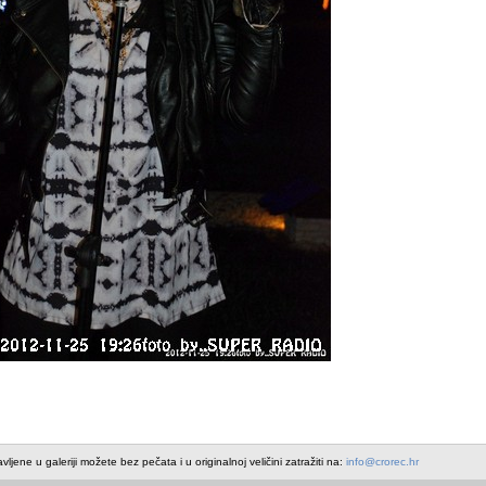
avljene u galeriji možete bez pečata i u originalnoj veličini zatražiti na:
info@crorec.hr