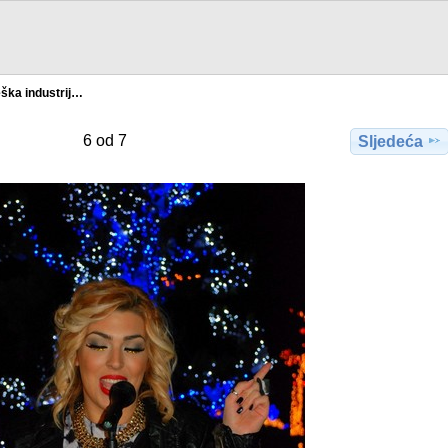
ška industrij…
6 od 7
Sljedeća